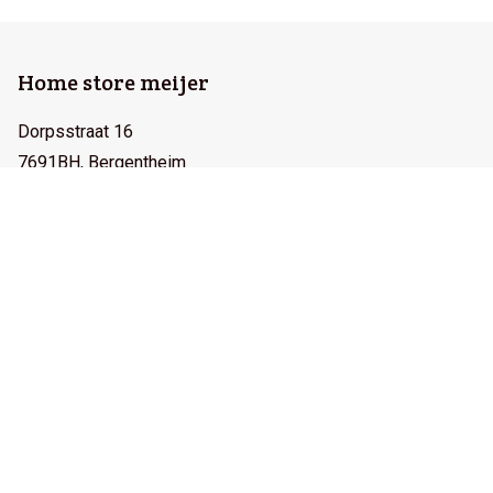
Home store meijer
Dorpsstraat 16
7691BH, Bergentheim
Nederland
info@home-store.nl
0523 - 23 19 34
Assortiment
Vloeren
Gordijnen